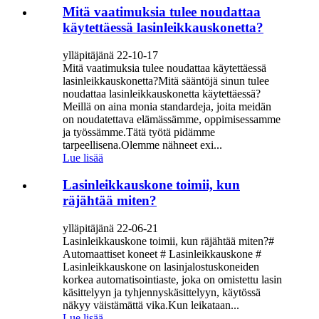
Mitä vaatimuksia tulee noudattaa
käytettäessä lasinleikkauskonetta?
ylläpitäjänä 22-10-17
Mitä vaatimuksia tulee noudattaa käytettäessä
lasinleikkauskonetta?Mitä sääntöjä sinun tulee
noudattaa lasinleikkauskonetta käytettäessä?
Meillä on aina monia standardeja, joita meidän
on noudatettava elämässämme, oppimisessamme
ja työssämme.Tätä työtä pidämme
tarpeellisena.Olemme nähneet exi...
Lue lisää
Lasinleikkauskone toimii, kun
räjähtää miten?
ylläpitäjänä 22-06-21
Lasinleikkauskone toimii, kun räjähtää miten?#
Automaattiset koneet # Lasinleikkauskone #
Lasinleikkauskone on lasinjalostuskoneiden
korkea automatisointiaste, joka on omistettu lasin
käsittelyyn ja tyhjennyskäsittelyyn, käytössä
näkyy väistämättä vika.Kun leikataan...
Lue lisää