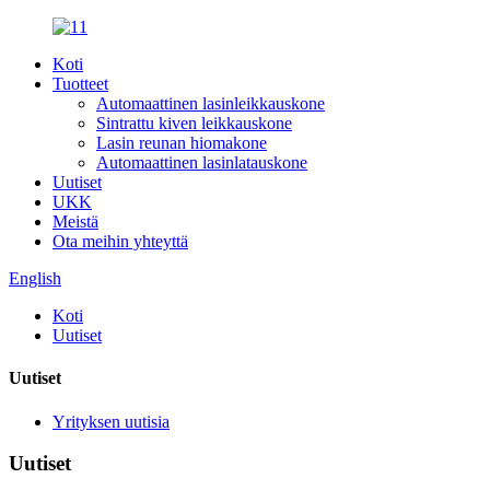
Koti
Tuotteet
Automaattinen lasinleikkauskone
Sintrattu kiven leikkauskone
Lasin reunan hiomakone
Automaattinen lasinlatauskone
Uutiset
UKK
Meistä
Ota meihin yhteyttä
English
Koti
Uutiset
Uutiset
Yrityksen uutisia
Uutiset