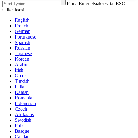
Paina Enter etsiäksesi tai ESC
sulkeaksesi
English
French
German
Portuguese
Spanish
Russian
Japanese
Korean
Arabic
Irish
Greek
Turkish
Italian
Danish
Romanian
Indonesian
Czech
Afrikaans
Swedish
Polish
Basque
Catalan