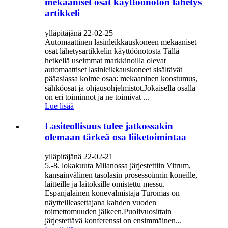
mekaaniset osat käyttöönoton lähetys
artikkeli
ylläpitäjänä 22-02-25
Automaattinen lasinleikkauskoneen mekaaniset
osat lähetysartikkelin käyttöönotosta Tällä
hetkellä useimmat markkinoilla olevat
automaattiset lasinleikkauskoneet sisältävät
pääasiassa kolme osaa: mekaaninen koostumus,
sähköosat ja ohjausohjelmistot.Jokaisella osalla
on eri toiminnot ja ne toimivat ...
Lue lisää
Lasiteollisuus tulee jatkossakin
olemaan tärkeä osa liiketoimintaa
ylläpitäjänä 22-02-21
5.-8. lokakuuta Milanossa järjestettiin Vitrum,
kansainvälinen tasolasin prosessoinnin koneille,
laitteille ja laitoksille omistettu messu.
Espanjalainen konevalmistaja Turomas on
näytteilleasettajana kahden vuoden
toimettomuuden jälkeen.Puolivuosittain
järjestettävä konferenssi on ensimmäinen...