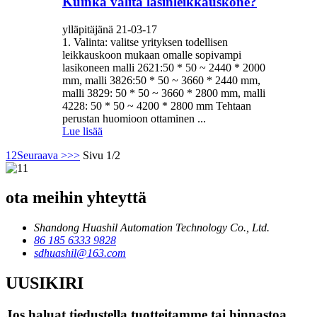
Kuinka valita lasinleikkauskone?
ylläpitäjänä 21-03-17
1. Valinta: valitse yrityksen todellisen
leikkauskoon mukaan omalle sopivampi
lasikoneen malli 2621:50 * 50 ~ 2440 * 2000
mm, malli 3826:50 * 50 ~ 3660 * 2440 mm,
malli 3829: 50 * 50 ~ 3660 * 2800 mm, malli
4228: 50 * 50 ~ 4200 * 2800 mm Tehtaan
perustan huomioon ottaminen ...
Lue lisää
1
2
Seuraava >
>>
Sivu 1/2
ota meihin yhteyttä
Shandong Huashil Automation Technology Co., Ltd.
86 185 6333 9828
sdhuashil@163.com
UUSIKIRI
Jos haluat tiedustella tuotteitamme tai hinnastoa,