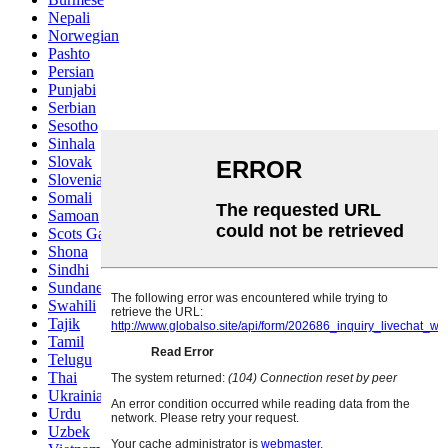
Nepali
Norwegian
Pashto
Persian
Punjabi
Serbian
Sesotho
Sinhala
Slovak
Slovenian
Somali
Samoan
Scots Gaelic
Shona
Sindhi
Sundanese
Swahili
Tajik
Tamil
Telugu
Thai
Ukrainian
Urdu
Uzbek