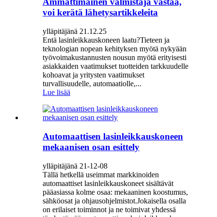
Ammattimainen valmistaja vastaa,
voi kerätä lähetysartikkeleita
ylläpitäjänä 21.12.25
Entä lasinleikkauskoneen laatu?Tieteen ja
teknologian nopean kehityksen myötä nykyään
työvoimakustannusten nousun myötä erityisesti
asiakkaiden vaatimukset tuotteiden tarkkuudelle
kohoavat ja yritysten vaatimukset
turvallisuudelle, automaatiolle,...
Lue lisää
Automaattisen lasinleikkauskoneen
mekaanisen osan esittely
ylläpitäjänä 21-12-08
Tällä hetkellä useimmat markkinoiden
automaattiset lasinleikkauskoneet sisältävät
pääasiassa kolme osaa: mekaaninen koostumus,
sähköosat ja ohjausohjelmistot.Jokaisella osalla
on erilaiset toiminnot ja ne toimivat yhdessä