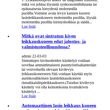
mikä voi johtua löysästä synkronointihihnasta tai
epätasaisesta kireydestä molemmilla
puolilla.Voimme avata levyn kannen kuoren
lasinleikkauskoneen molemmilta puolilta, löysää
molemmilta puolilta kiristysholkkia ja säädä...
Lue lisää
Mitkä ovat sintratun kiven
leikkauskoneen edut jalostus- ja
valmistusteollisuudessa?
admin 22-03-03
Sintrattujen kivituotteiden käsittelyä voidaan
soveltaa ammattimaiseen puuntyöstösahanterään
tai vesiveitsellä olevaan kivilevyn
leikkauskoneeseen.Sitä voidaan käyttää myös
aurinkosähköisen lasinleikkauskoneen
rinnakkaislinjaleikkaukseen.(Tuodun kivilevyn
käsittely voi olla keinotekoista kvartsikiven
käsittelyä ...
Lue lisää
Automaattinen lasin leikkaus koneen