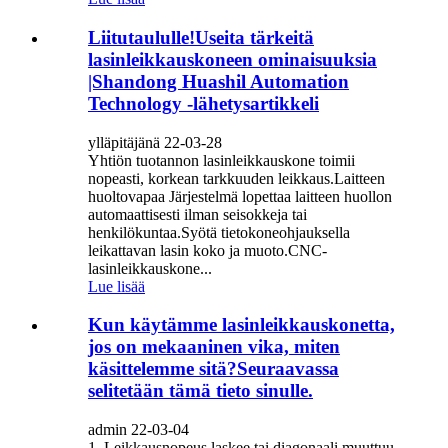
Liitutaululle!Useita tärkeitä
lasinleikkauskoneen ominaisuuksia
|Shandong Huashil Automation
Technology -lähetysartikkeli
ylläpitäjänä 22-03-28
Yhtiön tuotannon lasinleikkauskone toimii
nopeasti, korkean tarkkuuden leikkaus.Laitteen
huoltovapaa Järjestelmä lopettaa laitteen huollon
automaattisesti ilman seisokkeja tai
henkilökuntaa.Syötä tietokoneohjauksella
leikattavan lasin koko ja muoto.CNC-
lasinleikkauskone...
Lue lisää
Kun käytämme lasinleikkauskonetta,
jos on mekaaninen vika, miten
käsittelemme sitä?Seuraavassa
selitetään tämä tieto sinulle.
admin 22-03-04
1. Leikkausnopeus laskee tai diagonaali muuttuu,