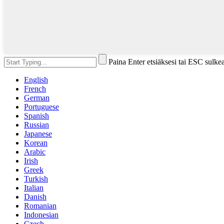
Paina Enter etsiäksesi tai ESC sulke
English
French
German
Portuguese
Spanish
Russian
Japanese
Korean
Arabic
Irish
Greek
Turkish
Italian
Danish
Romanian
Indonesian
Czech