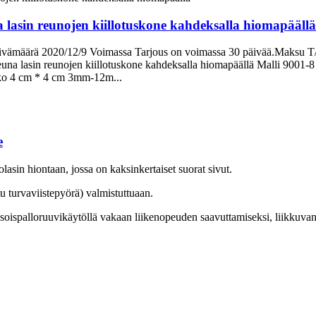
 lasin reunojen kiillotuskone kahdeksalla hiomapäällä
vämäärä 2020/12/9 Voimassa Tarjous on voimassa 30 päivää.Maksu T/
reuna lasin reunojen kiillotuskone kahdeksalla hiomapäällä Malli 900
ko 4 cm * 4 cm 3mm-12m...
e
asin hiontaan, jossa on kaksinkertaiset suorat sivut.
u turvaviistepyörä) valmistuttuaan.
soispalloruuvikäytöllä vakaan liikenopeuden saavuttamiseksi, liikkuvan