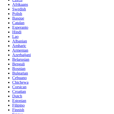
Afrikaans
Swedish
Polish
Basque
Catalan
Esperanto
Hindi
Lao
Albanian
Amharic
Armenian
Azerbaijani
Belarusian
Bengali
Bosnian
Bulgarian
Cebuano
Chichewa
Corsican
Croatian
Dutch
Estonian
Filipino
Finnish