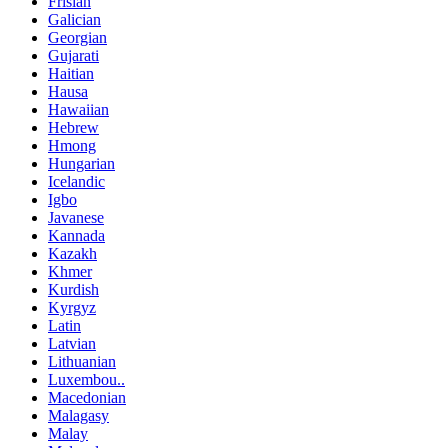
Frisian
Galician
Georgian
Gujarati
Haitian
Hausa
Hawaiian
Hebrew
Hmong
Hungarian
Icelandic
Igbo
Javanese
Kannada
Kazakh
Khmer
Kurdish
Kyrgyz
Latin
Latvian
Lithuanian
Luxembou..
Macedonian
Malagasy
Malay