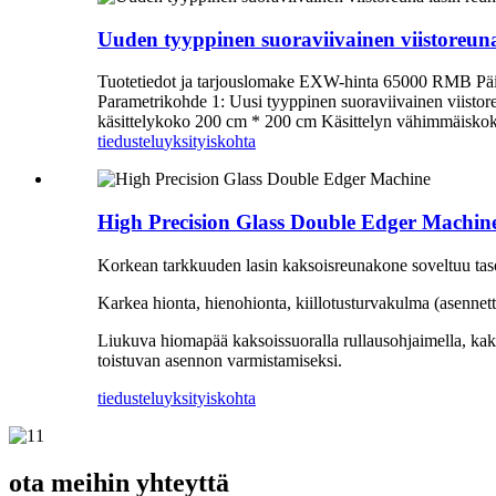
Uuden tyyppinen suoraviivainen viistoreuna
Tuotetiedot ja tarjouslomake EXW-hinta 65000 RMB Päi
Parametrikohde 1: Uusi tyyppinen suoraviivainen viisto
käsittelykoko 200 cm * 200 cm Käsittelyn vähimmäisko
tiedustelu
yksityiskohta
High Precision Glass Double Edger Machin
Korkean tarkkuuden lasin kaksoisreunakone soveltuu tasol
Karkea hionta, hienohionta, kiillotusturvakulma (asennett
Liukuva hiomapää kaksoissuoralla rullausohjaimella, kak
toistuvan asennon varmistamiseksi.
tiedustelu
yksityiskohta
ota meihin yhteyttä