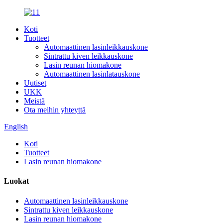
Koti
Tuotteet
Automaattinen lasinleikkauskone
Sintrattu kiven leikkauskone
Lasin reunan hiomakone
Automaattinen lasinlatauskone
Uutiset
UKK
Meistä
Ota meihin yhteyttä
English
Koti
Tuotteet
Lasin reunan hiomakone
Luokat
Automaattinen lasinleikkauskone
Sintrattu kiven leikkauskone
Lasin reunan hiomakone